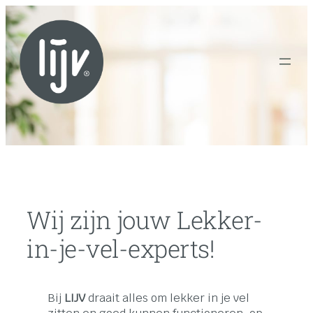
Skip
to
content
Wij zijn jouw Lekker-
in-je-vel-experts!
Bij
LIJV
draait alles om lekker in je vel