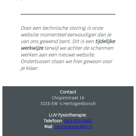
Door een technische storing is onze
website momenteel eenvoudiger dan je
van ons gewend bent. Dit is een
tijdelijke
werkwijze
terwijl we achter de schermen
werken aan een nieuwe website.
Ondertussen staan we hier gewoon voor
je klaar.
Contact
Chopinstraat 16
5216 EW ‘s Hertogenbosch
LIJV Fysiotherapie:
Telefoon:
085 006 4880
Mail:
secretariaat@lijv.nl