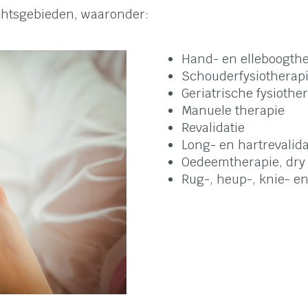
chtsgebieden, waaronder:
Hand- en elleboogthe
Schouderfysiotherap
Geriatrische fysiothe
Manuele therapie
Revalidatie
Long- en hartrevalida
Oedeemtherapie, dry
Rug-, heup-, knie- e