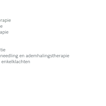
rapie
ie
rapie
tie
 needling en ademhalingstherapie
n enkelklachten