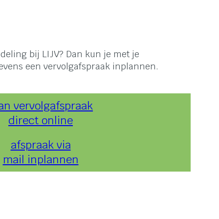
deling bij LIJV? Dan kun je met je
gevens een vervolgafspraak inplannen.
an vervolgafspraak
direct online
afspraak via
mail inplannen