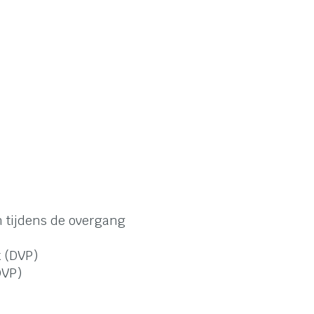
n tijdens de overgang
t (DVP)
DVP)