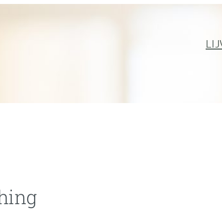
LIJ
ching