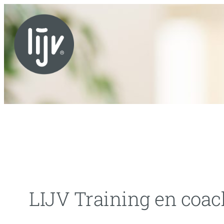
Skip
to
content
LIJV Training en coa